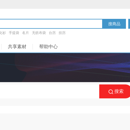
搜商品
化衫
手提袋
名片
无纺布袋
台历
挂历
共享素材
帮助中心
搜索