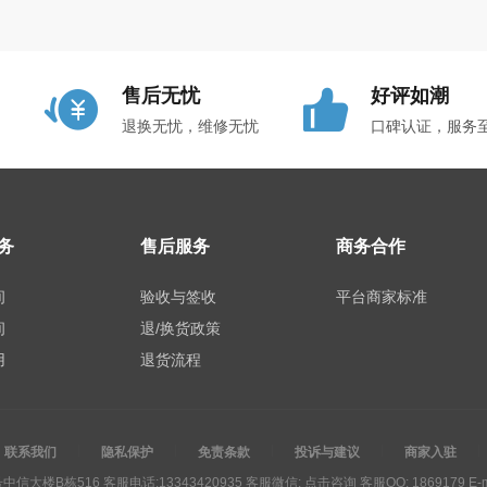
售后无忧
好评如潮
退换无忧，维修无忧
口碑认证，服务
务
售后服务
商务合作
间
验收与签收
平台商家标准
间
退/换货政策
用
退货流程
联系我们
隐私保护
免责条款
投诉与建议
商家入驻
大楼B栋516 客服电话:13343420935 客服微信:
点击咨询
客服QQ:
1869179
E-m