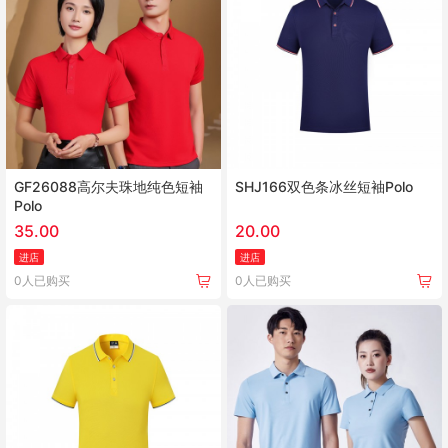
GF26088高尔夫珠地纯色短袖
SHJ166双色条冰丝短袖Polo
Polo
35.00
20.00
进店
进店
0人已购买
0人已购买