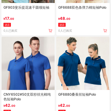
GF903斐乐提花速干圆领短袖
GF6688双色条弹力棉短袖Polo
17.
48.
¥
00
¥
00
进店
进店
0人已购买
0人已购买
CNY6502#50支双纱丝光棉纯
GF6880桑蚕丝短袖Polo
色短袖Polo
42.
42.
¥
00
¥
00