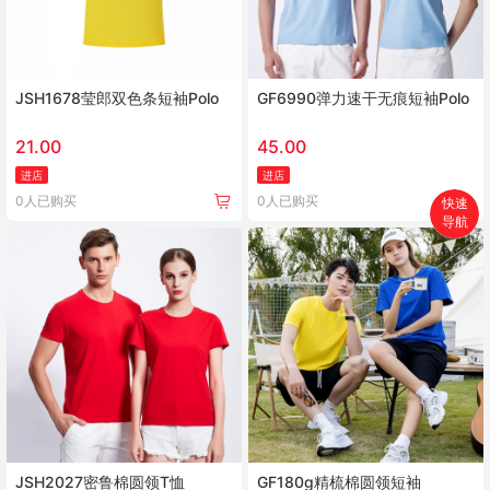
JSH1678莹郎双色条短袖Polo
GF6990弹力速干无痕短袖Polo
21.00
45.00
进店
进店
0人已购买
0人已购买
快速
导航
首页
搜索
分类
购物车
个人中心
JSH2027密鲁棉圆领T恤
GF180g精梳棉圆领短袖