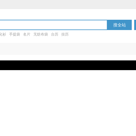
搜全站
化衫
手提袋
名片
无纺布袋
台历
挂历