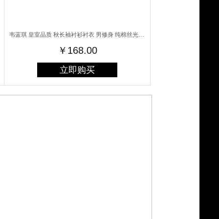
韦蓝琪 皇室品质 秋长袖衬衫衬衣 男修身 纯棉丝光棉 纯色商务休闲5801 酒红
￥168.00
立即购买