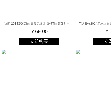
柒朗 2014夏装新款 民族风设计 圆领T恤 韩版时尚V领纯棉T恤 潮男必备 个性潮T / B112*天蓝色* XL
￥69.00
￥6
立即购买
立