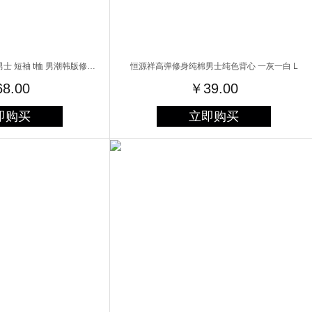
芭龙服饰2014新款上衣男士 短袖 t桖 男潮韩版修身纯棉半袖男装 t恤 打底衫男B170 白色 XL
恒源祥高弹修身纯棉男士纯色背心 一灰一白 L
8.00
￥39.00
即购买
立即购买