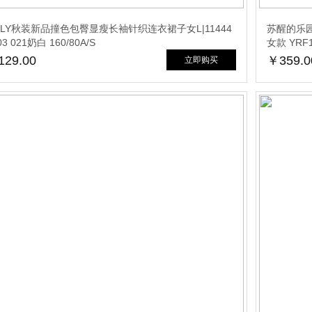
NLY秋装新品撞色包臀显瘦长袖针织连衣裙子女L|11444
苏醒的乐园
03 021奶白 160/80A/S
女款 YRF
29.00
￥359.0
立即购买