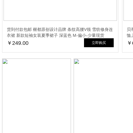
货到付款包邮 榭都原创设计品牌 条纹高腰V领 雪纺修身连
贝
衣裙 新款短袖女装夏季裙子 深蓝色 M-偏小-少量现货
恤上
￥249.00
￥6
立即购买