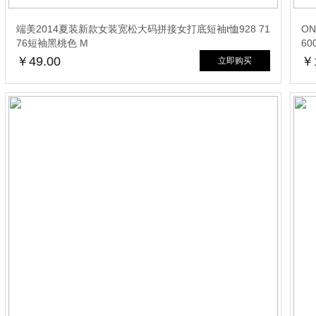
端美2014夏装新款女装宽松大码拼接女打底短袖t恤928 71
O
76短袖黑桃色 M
60
￥49.00
￥1
立即购买