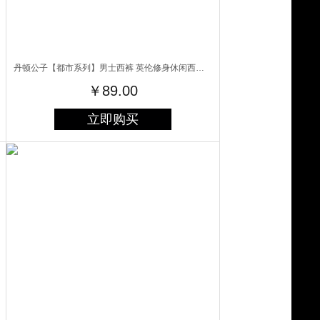
丹顿公子【都市系列】男士西裤 英伦修身休闲西装裤夏季薄款商务职业正装 黑色斜纹薄款
￥89.00
立即购买