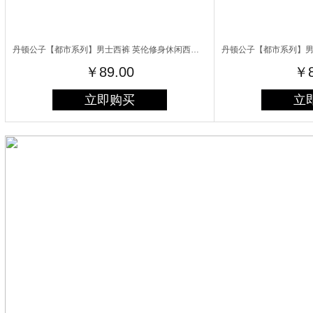
丹顿公子【都市系列】男士西裤 英伦修身休闲西装裤夏季薄款商务职业正装 藏青细纹薄款 28码
￥89.00
￥8
立即购买
立