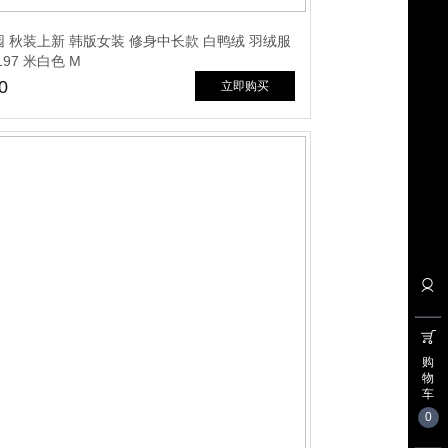
 秋装上新 韩版女装 修身中长款 白鸭绒 羽绒服
197 米白色 M
0
立即购买
购
物
车
0