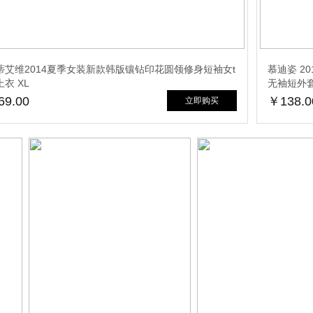
蒂艾维2014夏季女装新款韩版镶钻印花圆领修身短袖女t
慕迪姿 2
衣 XL
无袖短外套上
9.00
￥138.0
立即购买