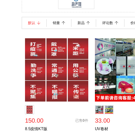
葫芦娃
默认
销量
新品
评论数
价
150.00
33.00
已售
0
件
8.5疫情KT版
UV卷材