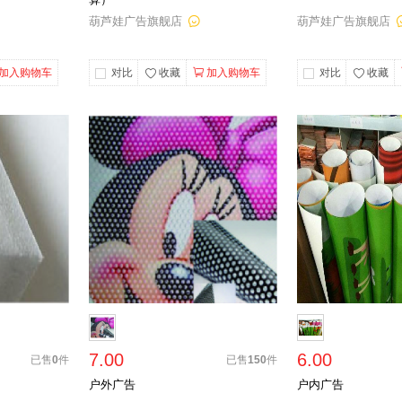
葫芦娃广告旗舰店
葫芦娃广告旗舰店
加入购物车
对比
收藏
加入购物车
对比
收藏
7.00
6.00
已售
0
件
已售
150
件
户外广告
户内广告