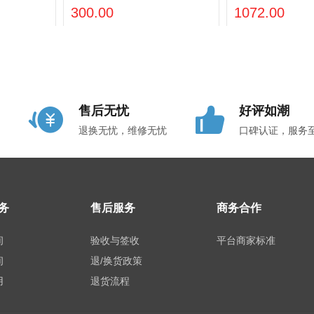
司，14盎司，16盎
300.00
1072.00
售后无忧
好评如潮
退换无忧，维修无忧
口碑认证，服务
务
售后服务
商务合作
间
验收与签收
平台商家标准
间
退/换货政策
用
退货流程