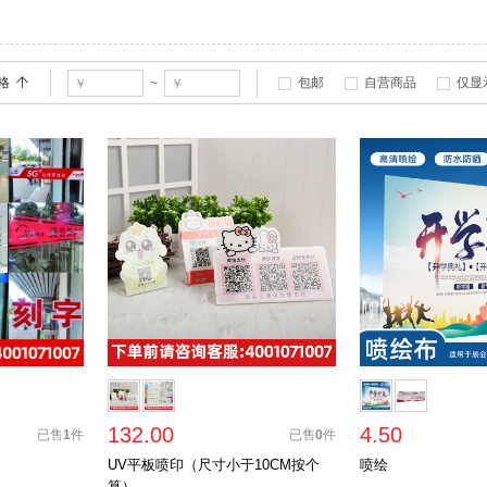
格
包邮
自营商品
仅显
~
132.00
4.50
已售
1
件
已售
0
件
UV平板喷印（尺寸小于10CM按个
喷绘
算）