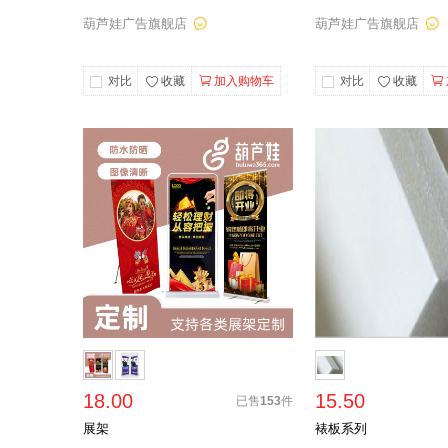
葫芦娃广告旗舰店
葫芦娃广告旗舰店
对比
收藏
加入购物车
对比
收藏
18.00
15.50
已售
153
件
展架
裱板系列