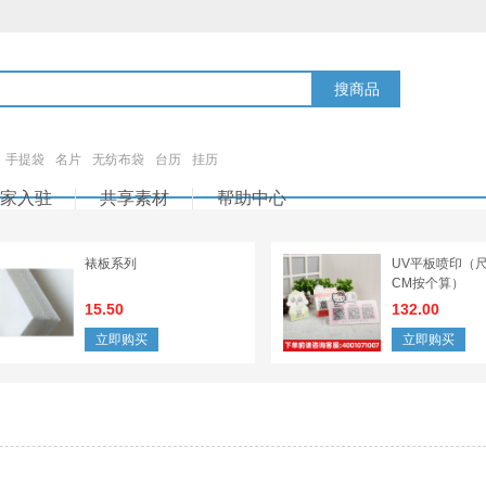
搜商品
手提袋
名片
无纺布袋
台历
挂历
家入驻
共享素材
帮助中心
裱板系列
UV平板喷印（尺
CM按个算）
15.50
132.00
立即购买
立即购买