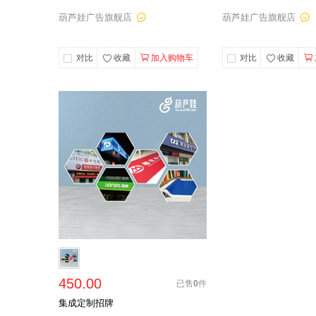
葫芦娃广告旗舰店
葫芦娃广告旗舰店
对比
收藏
加入购物车
对比
收藏
450.00
已售
0
件
集成定制招牌