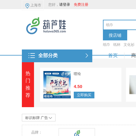
您好，
请登录
免费注册
上海市
搜店铺
纸巾
纸杯
文化衫
全部分类
首页
商
热
喷绘
门
4.50
推
荐
立即购买
标识标牌 广告
品牌：