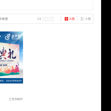
示有货
1
/1
大图
小图
已售
316
件