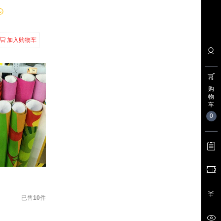
加入购物车
购
物
车
0
已售
10
件