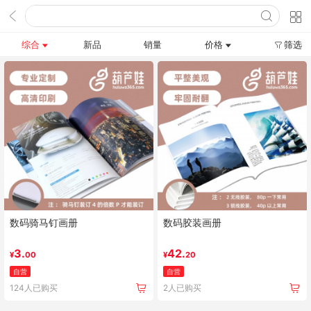
综合
新品
销量
价格
筛选
数码骑马钉画册
数码胶装画册
3.
42.
¥
00
¥
20
自营
自营
124人已购买
2人已购买