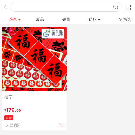
综合
新品
销量
价格
筛选
福字
179.
¥
00
自营
1人已购买