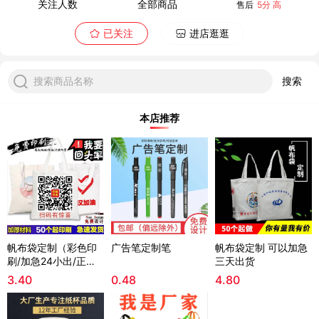
关注人数
全部商品
售后
5分 高
已关注
进店逛逛
搜索商品名称
搜索
本店推荐
帆布袋定制（彩色印
广告笔定制笔
帆布袋定制 可以加急
刷/加急24小出/正常3
三天出货
天出货）
3.40
0.48
4.80