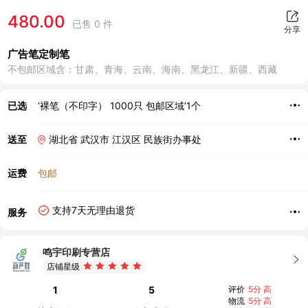
480.00
已售 0 件
分享
广告笔定制笔
不包邮区域含：甘肃、青海、云南、海南、黑龙江、新疆、西藏
已选
‘裸笔（不印字） 1000只 包邮区域’1个
送至
湖北省 武汉市 江汉区 民族街办事处
运费
包邮
支持7天无理由退货
服务
鸣宇印刷专营店
店铺星级
1
5
评价
5分 高
物流
5分 高