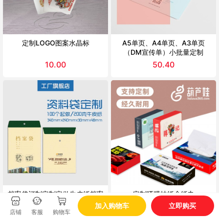
定制LOGO图案水晶标
A5单页、A4单页、A3单页
（DM宣传单）小批量定制
10.00
50.40
档案袋订制定制定做牛皮纸档案
定制哑膜抽纸盒纸巾
袋
210*105*50
加入购物车
立即购买
店铺
客服
购物车
360.00
538.00