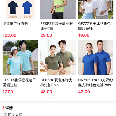
渠道推广样衣包
FZKF211亲子款小眼
GF777速干冰丝拼色
速干T恤
圆领短袖
108.00
29.00
19.00
GF903斐乐提花速干
GF6688双色条弹力
CNY6502#50支双纱
圆领短袖
棉短袖Polo
丝光棉纯色短袖Polo
17.00
48.00
42.00
详情
图文介绍