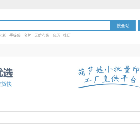
搜全站
化衫
手提袋
名片
无纺布袋
台历
挂历
盒装纸巾