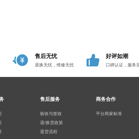
售后无忧
好评如潮
退换无忧，维修无忧
口碑认证，服务
务
售后服务
商务合作
间
验收与签收
平台商家标准
间
退/换货政策
用
退货流程