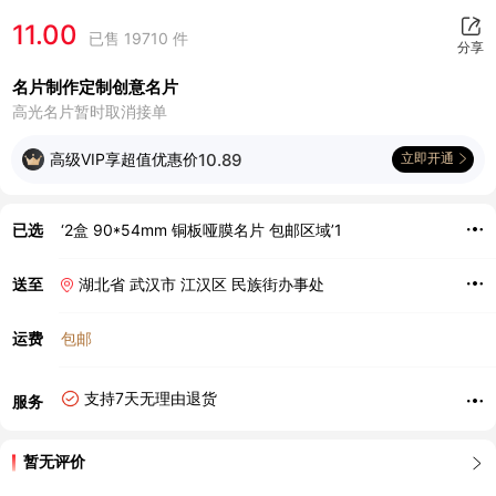
11.00
已售 19710 件
分享
名片制作定制创意名片
高光名片暂时取消接单
高级VIP享超值优惠价
10.89
立即开通
已选
‘2盒 90*54mm 铜板哑膜名片 包邮区域’1
送至
湖北省 武汉市 江汉区 民族街办事处
运费
包邮
支持7天无理由退货
服务
暂无评价