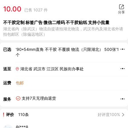
10.00
已售 1027 件
分享
不干胶定制 标签广告 微信二维码 不干胶贴纸 支持小批量
湖北省内（除武汉）物流自提请拍湖北物流，武汉市内及湖北省外请
拍包邮区（除偏远地区）
已选
‘90*54mm直角 不干胶 不覆膜 物流（只限湖北） 500张’1
个
送至
湖北省 武汉市 江汉区 民族街办事处
运费
包邮
支持7天无理由退货
服务
评价
110条
好评度100%
创***8