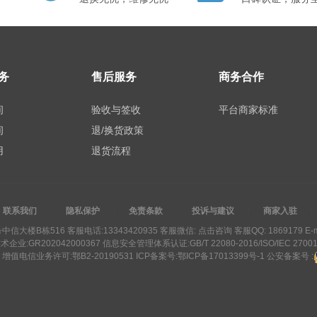
务
售后服务
商务合作
间
验收与签收
平台商家标准
间
退/换货政策
用
退货流程
联系我们
隐私保护
免责条款
投诉与建议
商家入驻
大楼B栋516 客服电话:13343420935 客服微信:
点击咨询
客服QQ:
1869179
E-m
术企业:
GR202042000367
信息安全管理体系认证:
GB/T 22080-2016/ISO/IEC 2700
增值电信业务许可:
鄂B2-20190531
ICP备案号:
鄂ICP备17013399号-1
公安备案号 :