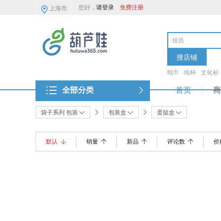
您好，
请登录
免费注册
上海市
搜店铺
纸巾
纸杯
文化衫
全部分类
首页
商
袋子系列 包装
包装盒
蛋挞盒
默认
销量
新品
评论数
价