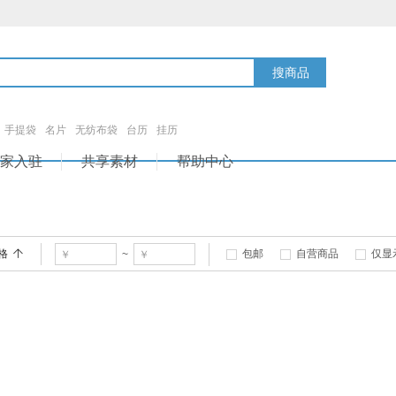
搜商品
手提袋
名片
无纺布袋
台历
挂历
家入驻
共享素材
帮助中心
格
包邮
自营商品
仅显
~