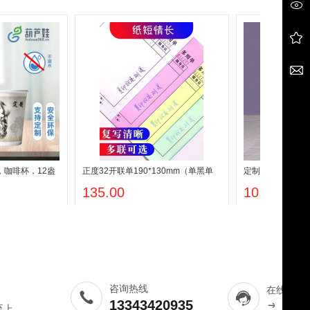
，咖啡杯，12盎
正度32开联单190*130mm（单黑单
定制LOGO图案
司，22盎司奶茶杯
面，含一个码，空白皮）
135.00
10.00
咨询热线
在线客服
13343420935
至上