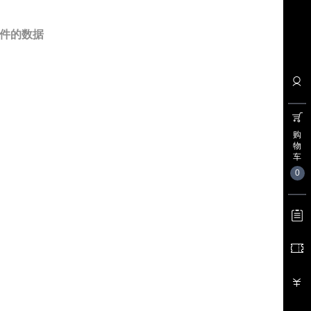
件的数据
购
物
车
0