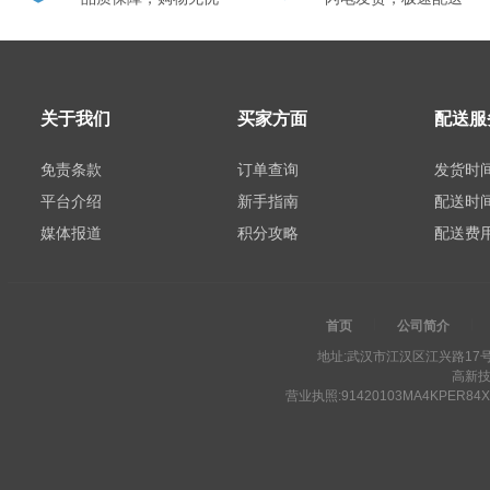
关于我们
买家方面
配送服
免责条款
订单查询
发货时
平台介绍
新手指南
配送时
媒体报道
积分攻略
配送费
首页
公司简介
地址:武汉市江汉区江兴路17号中信
高新技
营业执照:
91420103MA4KPER84X